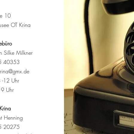
ße 10
see OT Krina
ebüro
 Silke Milkner
5 40353
-krina@gmx.de
 -12 Uhr
19 Uhr
Krina
ht Henning
5 20275