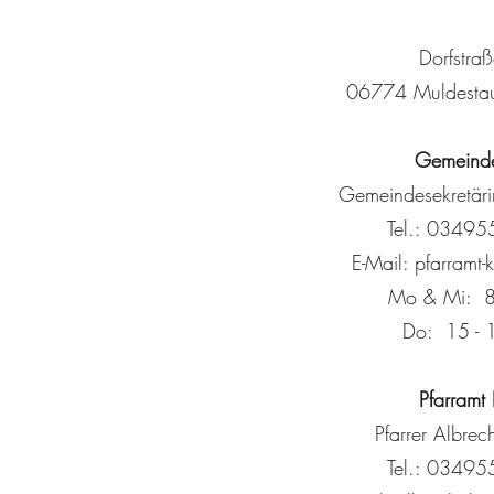
Dorfstra
06774 Muldestau
Gemeind
Gemeindesekretärin
Tel.:
03495
E-Mail:
pfarramt
Mo & Mi: 8
Do: 15 - 
Pfarramt 
Pfarrer Albrec
Tel.:
03495