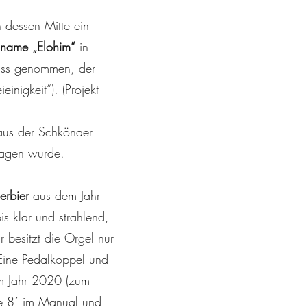
n dessen Mitte ein
sname „Elohim“
in
lass genommen, der
inigkeit“). (Projekt
aus der Schkönaer
tragen wurde.
erbier
aus dem Jahr
s klar und strahlend,
 besitzt die Orgel nur
Eine Pedalkoppel und
im Jahr 2020 (zum
te 8´ im Manual und