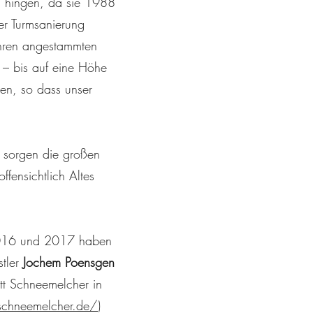
 hingen, da sie 1988
r Turmsanierung
ihren angestammten
n – bis auf eine Höhe
en, so dass unser
r sorgen die großen
fensichtlich Altes
2016 und 2017 haben
stler
Jochem Poensgen
tt Schneemelcher in
chneemelcher.de/
)