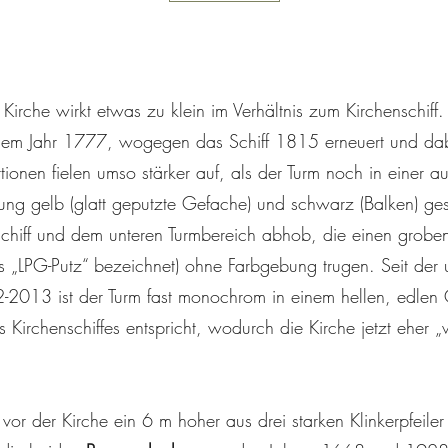
 Kirche wirkt etwas zu klein im Verhältnis zum Kirchenschiff.
dem Jahr 1777, wogegen das Schiff 1815 erneuert und dab
tionen fielen umso stärker auf, als der Turm noch in einer 
ung gelb (glatt geputzte Gefache) und schwarz (Balken) ges
hiff und dem unteren Turmbereich abhob, die einen groben
s „LPG-Putz“ bezeichnet) ohne Farbgebung trugen. Seit der
2013 ist der Turm fast monochrom in einem hellen, edlen 
Kirchenschiffes entspricht, wodurch die Kirche jetzt eher 
vor der Kirche ein 6 m hoher aus drei starken Klinkerpfeile