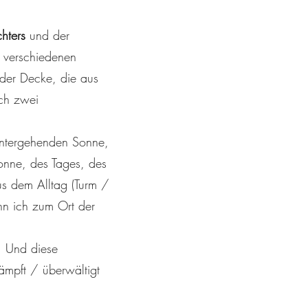
hters
und der
n verschiedenen
 der Decke, die aus
ich zwei
 untergehenden Sonne,
onne, des Tages, des
us dem Alltag (Turm /
enn ich zum Ort der
l. Und diese
ämpft / überwältigt