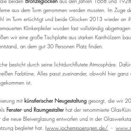
 die beiden
Bronzeglocken
aus den Jahren 1668 und 1928
bleme aus dem Turm genommen werden mussten. Im Zuge de
hl im Turm ertüchtigt und beide Glocken 2013 wieder an 
gemauerten Klinkerpfeiler wurden fast vollständig abgetrage
ßen wir eine große Tischplatte aus starken Kanthölzern bau
entstand, an dem gut 30 Personen Platz finden.
che besticht durch seine lichtdurchflutete Atmosphäre. Dafü
weißen Farbtöne. Alles passt zueinander, obwohl hier ganz of
gekommen ist.
nierung mit
künstlerischer Neugestaltung
gesorgt, die wir 
Als
Fenster- und Raumgestalter
hat der renommierte Glas-Kün
r die neue Bleiverglasung entworfen und in der Glaswerksta
zung begleitet hat. (
www.jochempoensgen.de/
-
www.s