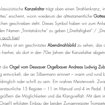
lassizistische
Kanzelaltar
trägt oben einen Strahlenkranz, i
tes“ erscheint, worin wiederum der alttestamentliche
Gotte
eichen geschrieben steht. Dieses Symbol haben wir zum An
n Namen „Trinitatiskirche“ zu geben („Dreifaltigkeit“ / „Dreie
e auch hier
)
 Altars ist ein geschnitztes
Abendmahlsbild
zu sehen, das 
 hierher, als dort in den 70er Jahren der Kanzelaltar abge
st die
Orgel vom Dessauer Orgelbauer Andreas Ludwig Zub
 entwickelt, der an Silbermann erinnert – warm und rund bi
dringlich oder schrill zu sein. Ein wahres Meisterwerk. Zwar
 erstaunliche 15 Register – 11 im Manual und 4 im Pedal. 
rgrößern die Möglichkeiten und die Klangvielfalt. Mit dem 
Orgel!) erfolgten Einbau der beiden Zungenregister Trompe