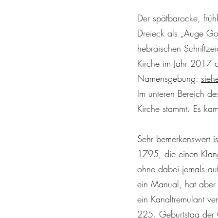
Der spätbarocke, frühk
Dreieck als „Auge Got
hebräischen Schriftz
Kirche im Jahr 2017 de
Namensgebung:
sieh
Im unteren Bereich des
Kirche stammt. Es kam
Sehr bemerkenswert i
1795, die einen Klang
ohne dabei jemals auf
ein Manual, hat aber
ein Kanaltremulant ve
225. Geburtstag der 