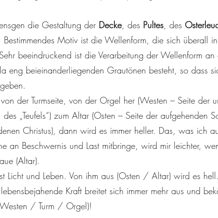
ensgen die Gestaltung der
Decke
, des
Pultes
, des
Osterleuc
 Bestimmendes Motiv ist die Wellenform, die sich überall i
Sehr beeindruckend ist die Verarbeitung der Wellenform an
ala eng beieinanderliegenden Grautönen besteht, so dass s
rgeben.
h von der Turmseite, von der Orgel her (Westen – Seite der
 des „Teufels“) zum Altar (Osten – Seite der aufgehenden S
denen Christus), dann wird es immer heller. Das, was ich a
che an Beschwernis und Last mitbringe, wird mir leichter, w
ue (Altar).
st Licht und Leben. Von ihm aus (Osten / Altar) wird es hel
lebensbejahende Kraft breitet sich immer mehr aus und bek
(Westen / Turm / Orgel)!