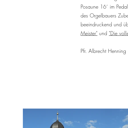
Posaune 16´ im Pedal 
des Orgelbauers Zube
beeindruckend und übe
Meister"
und
"Die vol
Pfr. Albrecht Henning